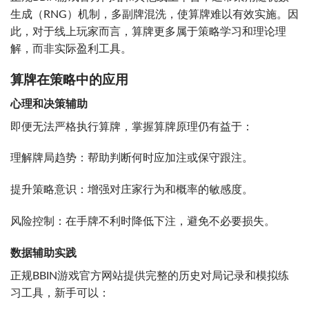
生成（RNG）机制，多副牌混洗，使算牌难以有效实施。因
此，对于线上玩家而言，算牌更多属于策略学习和理论理
解，而非实际盈利工具。
算牌在策略中的应用
心理和决策辅助
即便无法严格执行算牌，掌握算牌原理仍有益于：
理解牌局趋势：帮助判断何时应加注或保守跟注。
提升策略意识：增强对庄家行为和概率的敏感度。
风险控制：在手牌不利时降低下注，避免不必要损失。
数据辅助实践
正规BBIN游戏官方网站提供完整的历史对局记录和模拟练
习工具，新手可以：