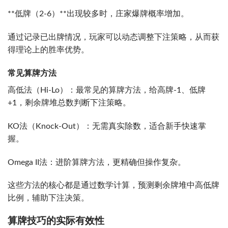
**低牌（2-6）**出现较多时，庄家爆牌概率增加。
通过记录已出牌情况，玩家可以动态调整下注策略，从而获
得理论上的胜率优势。
常见算牌方法
高低法（Hi-Lo）：最常见的算牌方法，给高牌-1、低牌
+1，剩余牌堆总数判断下注策略。
KO法（Knock-Out）：无需真实除数，适合新手快速掌
握。
Omega II法：进阶算牌方法，更精确但操作复杂。
这些方法的核心都是通过数学计算，预测剩余牌堆中高低牌
比例，辅助下注决策。
算牌技巧的实际有效性