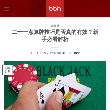
跳
到
内
容
未分类
二十一点算牌技巧是否真的有效？新
手必看解析
POSTED ON
2026年 3月 4日
BY
BBIN1
04
3 月