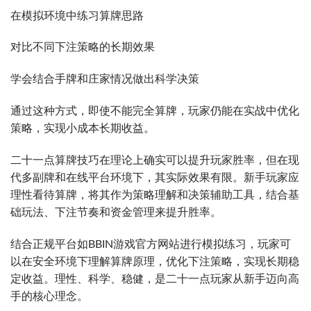
在模拟环境中练习算牌思路
对比不同下注策略的长期效果
学会结合手牌和庄家情况做出科学决策
通过这种方式，即使不能完全算牌，玩家仍能在实战中优化
策略，实现小成本长期收益。
二十一点算牌技巧在理论上确实可以提升玩家胜率，但在现
代多副牌和在线平台环境下，其实际效果有限。新手玩家应
理性看待算牌，将其作为策略理解和决策辅助工具，结合基
础玩法、下注节奏和资金管理来提升胜率。
结合正规平台如BBIN游戏官方网站进行模拟练习，玩家可
以在安全环境下理解算牌原理，优化下注策略，实现长期稳
定收益。理性、科学、稳健，是二十一点玩家从新手迈向高
手的核心理念。