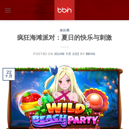
跳
到
内
容
未分类
疯狂海滩派对：夏日的快乐与刺激
POSTED ON
2024年 9月 22日
BY
BBIN1
22
9 月