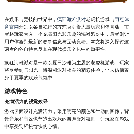
在娱乐与竞技的世界中，
疯狂海滩派对
老虎机游戏与
雨燕体
育官网
分别以各自独特的方式吸引着大量玩家和体育迷。前
者将玩家带入一个充满阳光和乐趣的海滩派对中，后者则让
用户体验到最新的赛事信息与互动竞猜。本文将深入探讨这
两者的各自特色及其在现代娱乐文化中的重要性。
疯狂海滩派对是一款以夏日沙滩为主题的老虎机游戏，玩家
将享受到与阳光、海浪和派对相关的精彩体验，让人仿佛置
身于夏季的欢乐气氛中。
游戏特色
充满活力的视觉效果
游戏界面设计充满活力，采用明亮的颜色和生动的图像，背
景音乐和音效也营造出欢乐的海滩派对氛围，让玩家在游戏
中享受到轻松愉快的心情。