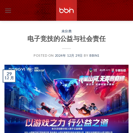
跳
到
内
容
未分类
电子竞技的公益与社会责任
POSTED ON
2024年 12月 29日
BY
BBIN1
29
12 月