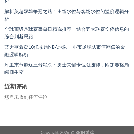
化
解析英超双雄争冠之路：主场水位与客场水位的溢价逻辑分
析
全球顶级足球赛事每日精选推荐：结合五大联赛伤停信息的
综合判断思路
某大亨豪掷10亿收购NBA球队：小市场球队市值翻倍的金
融逻辑解析
库里末节超远三分绝杀：勇士关键卡位战逆转，附加赛格局
瞬间生变
近期评论
您尚未收到任何评论。
Copyright 2026 ©
BBIN游戏