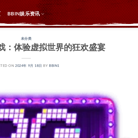
页
BBIN娱乐资讯
未分类
戏：体验虚拟世界的狂欢盛宴
STED ON
2024年 9月 18日
BY
BBIN1