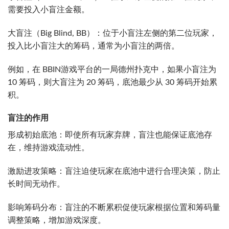
需要投入小盲注金额。
大盲注（Big Blind, BB）：位于小盲注左侧的第二位玩家，
投入比小盲注大的筹码，通常为小盲注的两倍。
例如，在 BBIN游戏平台的一局德州扑克中，如果小盲注为
10 筹码，则大盲注为 20 筹码，底池最少从 30 筹码开始累
积。
盲注的作用
形成初始底池：即使所有玩家弃牌，盲注也能保证底池存
在，维持游戏流动性。
激励进攻策略：盲注迫使玩家在底池中进行合理决策，防止
长时间无动作。
影响筹码分布：盲注的不断累积促使玩家根据位置和筹码量
调整策略，增加游戏深度。