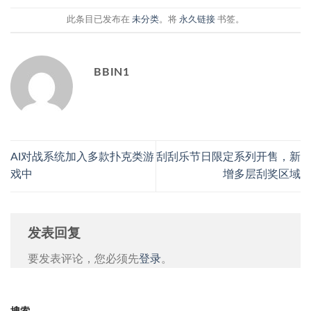
此条目已发布在
未分类
。将
永久链接
书签。
BBIN1
AI对战系统加入多款扑克类游
刮刮乐节日限定系列开售，新
戏中
增多层刮奖区域
发表回复
要发表评论，您必须先
登录
。