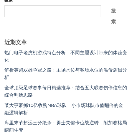
搜索
搜
索
近期文章
热门电子老虎机游戏特点分析：不同主题设计带来的体验变
化
解析英超双雄争冠之路：主场水位与客场水位的溢价逻辑分
析
全球顶级足球赛事每日精选推荐：结合五大联赛伤停信息的
综合判断思路
某大亨豪掷10亿收购NBA球队：小市场球队市值翻倍的金
融逻辑解析
库里末节超远三分绝杀：勇士关键卡位战逆转，附加赛格局
瞬间生变