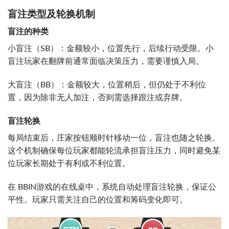
盲注类型及轮换机制
盲注的种类
小盲注（SB）：金额较小，位置先行，后续行动受限。小
盲注玩家在翻牌前通常面临决策压力，需要谨慎入局。
大盲注（BB）：金额较大，位置稍后，但仍处于不利位
置，因为除非无人加注，否则需选择跟注或弃牌。
盲注轮换
每局结束后，庄家按钮顺时针移动一位，盲注也随之轮换。
这个机制确保每位玩家都能轮流承担盲注压力，同时避免某
位玩家长期处于有利或不利位置。
在 BBIN游戏的在线桌中，系统自动处理盲注轮换，保证公
平性。玩家只需关注自己的位置和筹码变化即可。