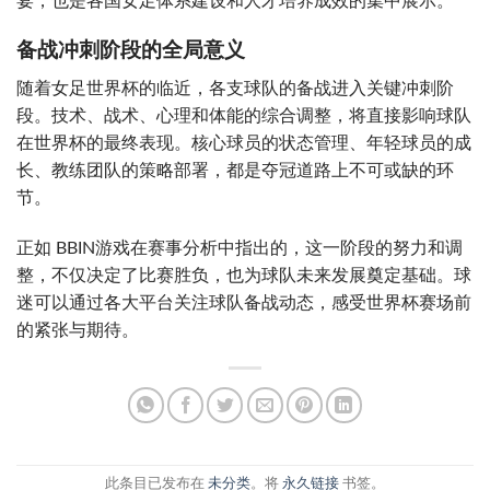
宴，也是各国女足体系建设和人才培养成效的集中展示。
备战冲刺阶段的全局意义
随着女足世界杯的临近，各支球队的备战进入关键冲刺阶
段。技术、战术、心理和体能的综合调整，将直接影响球队
在世界杯的最终表现。核心球员的状态管理、年轻球员的成
长、教练团队的策略部署，都是夺冠道路上不可或缺的环
节。
正如 BBIN游戏在赛事分析中指出的，这一阶段的努力和调
整，不仅决定了比赛胜负，也为球队未来发展奠定基础。球
迷可以通过各大平台关注球队备战动态，感受世界杯赛场前
的紧张与期待。
此条目已发布在
未分类
。将
永久链接
书签。