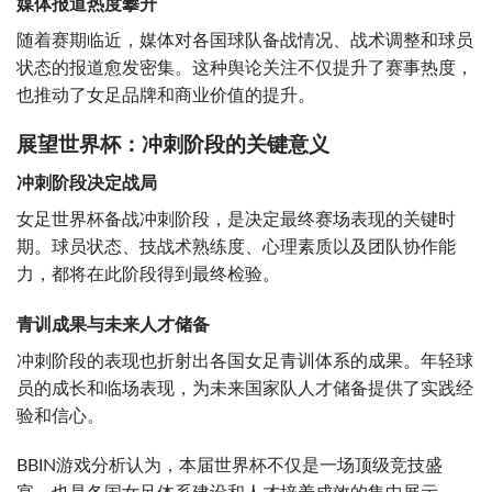
媒体报道热度攀升
随着赛期临近，媒体对各国球队备战情况、战术调整和球员
状态的报道愈发密集。这种舆论关注不仅提升了赛事热度，
也推动了女足品牌和商业价值的提升。
展望世界杯：冲刺阶段的关键意义
冲刺阶段决定战局
女足世界杯备战冲刺阶段，是决定最终赛场表现的关键时
期。球员状态、技战术熟练度、心理素质以及团队协作能
力，都将在此阶段得到最终检验。
青训成果与未来人才储备
冲刺阶段的表现也折射出各国女足青训体系的成果。年轻球
员的成长和临场表现，为未来国家队人才储备提供了实践经
验和信心。
BBIN游戏分析认为，本届世界杯不仅是一场顶级竞技盛