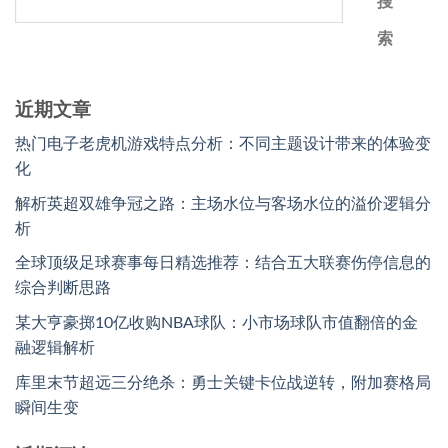
搜
索
近期文章
热门电子老虎机游戏特点分析：不同主题设计带来的体验变
化
解析英超双雄争冠之路：主场水位与客场水位的溢价逻辑分
析
全球顶级足球赛事每日精选推荐：结合五大联赛伤停信息的
综合判断思路
某大亨豪掷10亿收购NBA球队：小市场球队市值翻倍的金
融逻辑解析
库里末节超远三分绝杀：勇士关键卡位战逆转，附加赛格局
瞬间生变