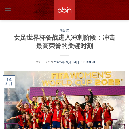
跳
到
内
容
未分类
女足世界杯备战进入冲刺阶段：冲击
最高荣誉的关键时刻
POSTED ON
2026年 3月 14日
BY
BBIN1
14
3 月