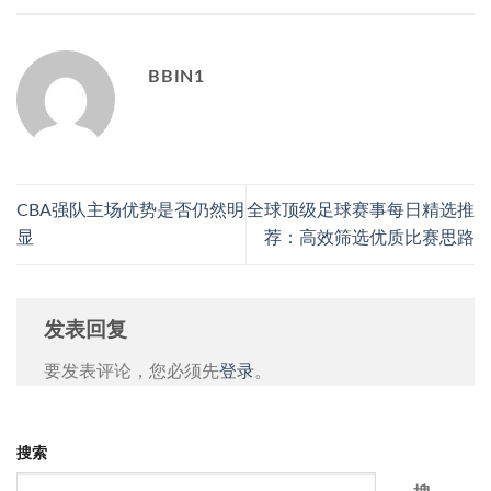
BBIN1
CBA强队主场优势是否仍然明
全球顶级足球赛事每日精选推
显
荐：高效筛选优质比赛思路
发表回复
要发表评论，您必须先
登录
。
搜索