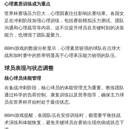
心理素质训练成为重点
世界杯赛场压力巨大，心理因素往往影响比赛结果。各国女
足在冲刺阶段加强心理训练，包括赛前模拟压力测试、团队
沟通和心理疏导等内容。这不仅提升球员在关键时刻的决策
能力，也增强了团队凝聚力。
BBIN游戏的数据分析显示，心理素质较强的球队在点球大
战和加时赛中的胜率明显高于心理承压能力较弱的队伍。
球员表现与状态调整
核心球员体能管理
在备战冲刺阶段，核心球员的体能管理尤为重要。教练团队
通过科学的负荷控制、康复训练以及营养指导，确保主力球
员在世界杯开始时处于最佳状态。
BBIN游戏提醒，各国队伍在安排训练时，都需要平衡技战
术演练和体能恢复，避免关键球员在赛前出现伤病或状态下