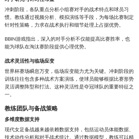
冲刺阶段，各队重点分析小组赛对手的战术特点和球员习
惯。教练通过视频分析、模拟演练等手段，为每场比赛制定
针对性策略，力求在战术执行和细节处理上占据优势。
BBIN游戏指出，深入的对手分析不仅能提高比赛胜率，也
能为球队在淘汰赛阶段提供心理优势。
战术灵活性与临场应变
世界杯赛场瞬息万变，临场应变能力尤为关键。冲刺阶段的
训练往往包含多种战术方案演练，使球员能够根据比赛形势
灵活调整阵型和打法。这种灵活性是夺冠球队的重要特征之
一。
教练团队与备战策略
多维度数据支持
现代女足备战越来越依赖数据支持，包括运动员体能数据、
技术动作分析和对手战术统计。通过数据模型，教练可以精