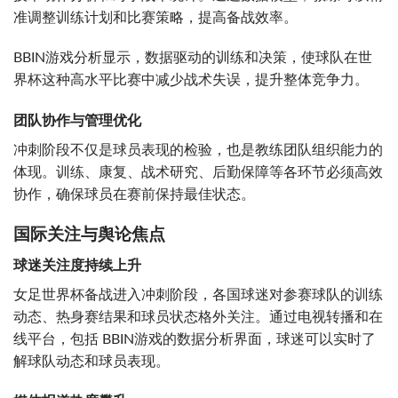
准调整训练计划和比赛策略，提高备战效率。
BBIN游戏分析显示，数据驱动的训练和决策，使球队在世
界杯这种高水平比赛中减少战术失误，提升整体竞争力。
团队协作与管理优化
冲刺阶段不仅是球员表现的检验，也是教练团队组织能力的
体现。训练、康复、战术研究、后勤保障等各环节必须高效
协作，确保球员在赛前保持最佳状态。
国际关注与舆论焦点
球迷关注度持续上升
女足世界杯备战进入冲刺阶段，各国球迷对参赛球队的训练
动态、热身赛结果和球员状态格外关注。通过电视转播和在
线平台，包括 BBIN游戏的数据分析界面，球迷可以实时了
解球队动态和球员表现。