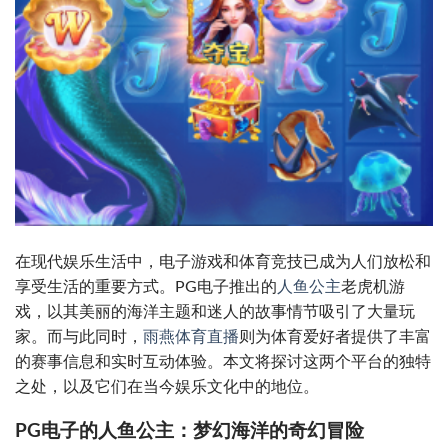
在现代娱乐生活中，电子游戏和体育竞技已成为人们放松和
享受生活的重要方式。PG电子推出的
人鱼公主
老虎机游
戏，以其美丽的海洋主题和迷人的故事情节吸引了大量玩
家。而与此同时，
雨燕体育直播
则为体育爱好者提供了丰富
的赛事信息和实时互动体验。本文将探讨这两个平台的独特
之处，以及它们在当今娱乐文化中的地位。
PG电子的人鱼公主：梦幻海洋的奇幻冒险