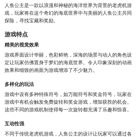
人鱼公主是一款以浪漫和神秘的海洋世界为背景的老虎机游
戏，玩家将在这个奇幻的海底世界中与美丽的人鱼公主共同
探险，寻找宝藏和奖励。
游戏特点
精美的视觉效果
游戏界面设计华丽，色彩鲜艳，深海的场景与动人的角色设
定让玩家仿佛置身于梦幻的海底世界。令人印象深刻的动画
效果和细致的画面为游戏增添了不少魅力。
多样化的玩法
游戏中设有多种特殊符号，如万能符号和奖金符号，玩家在
游戏中有机会触发免费旋转和奖金游戏，增加获胜的机会。
这些不同的游戏机制使得每一次旋转都充满了乐趣和惊喜。
互动性强
不同于传统老虎机游戏，人鱼公主的设计让玩家可以通过各