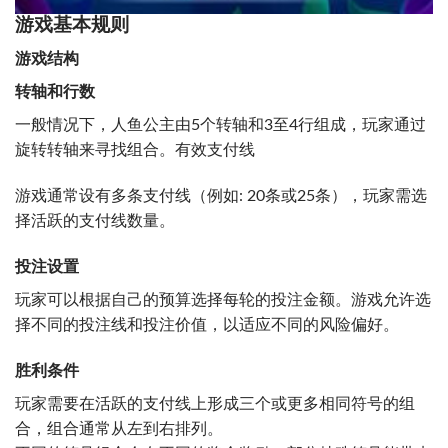
游戏基本规则
游戏结构
转轴和行数
一般情况下，人鱼公主由5个转轴和3至4行组成，玩家通过
旋转转轴来寻找组合。有效支付线
游戏通常设有多条支付线（例如: 20条或25条），玩家需选
择活跃的支付线数量。
投注设置
玩家可以根据自己的预算选择每轮的投注金额。游戏允许选
择不同的投注线和投注价值，以适应不同的风险偏好。
胜利条件
玩家需要在活跃的支付线上形成三个或更多相同符号的组
合，组合通常从左到右排列。