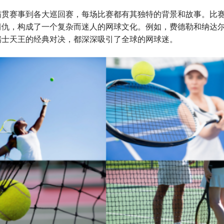
满贯赛事到各大巡回赛，每场比赛都有其独特的背景和故事。比
情仇，构成了一个复杂而迷人的网球文化。例如，费德勒和纳达
瑞士天王的经典对决，都深深吸引了全球的网球迷。