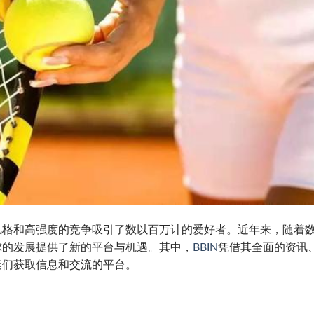
风格和高强度的竞争吸引了数以百万计的爱好者。近年来，随着
球的发展提供了新的平台与机遇。其中，
BBIN
凭借其全面的资讯
迷们获取信息和交流的平台。