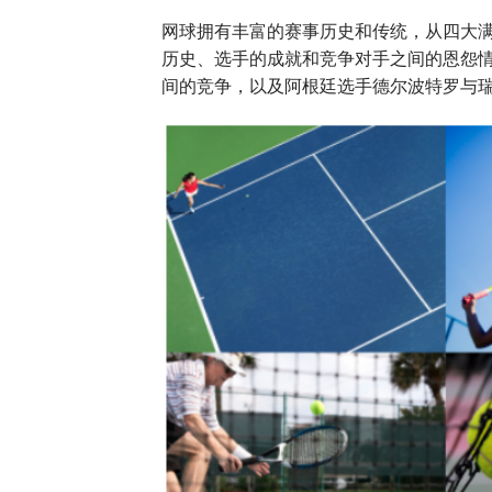
网球拥有丰富的赛事历史和传统，从四大
历史、选手的成就和竞争对手之间的恩怨
间的竞争，以及阿根廷选手德尔波特罗与