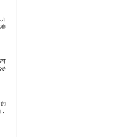
体力
比赛
都可
感受
特的
如，