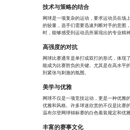
技术与策略的结合
网球是一项复杂的运动，要求运动员在场
的较量，选手们需要迅速判断对手的意图
时，能够感受到运动员所展现出的专业精
高强度的对抗
网球比赛通常是单打或双打的形式，体现
能成为比赛胜负的关键。尤其是在高水平
到紧张与刺激的氛围。
美学与优雅
网球不仅是一项竞技运动，更是一种优雅
优雅和风格。许多球迷欣赏的不仅是比赛
温布尔登网球锦标赛的白色着装规定和优
丰富的赛事文化