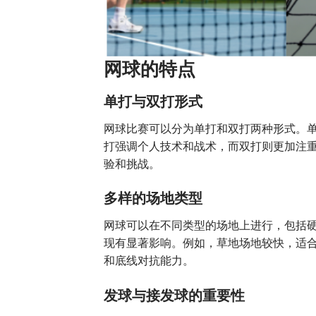
网球的特点
单打与双打形式
网球比赛可以分为单打和双打两种形式。
打强调个人技术和战术，而双打则更加注
验和挑战。
多样的场地类型
网球可以在不同类型的场地上进行，包括
现有显著影响。例如，草地场地较快，适
和底线对抗能力。
发球与接发球的重要性