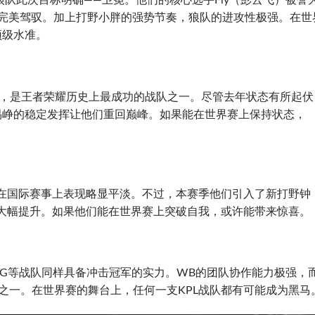
狼队此次目标明确——卫冕。他们的核心选手Fly（彭云飞）被誉
都能完美驾驭。加上打野小胖的强势节奏，狼队的进攻性极强。在世
顶级水准。
军杯冠军，是王者荣耀历史上最成功的战队之一。尽管去年状态有所起伏
易峥的稳定发挥让他们重回巅峰。如果能在世界赛上保持状态，
在国际赛事上表现略显平淡。不过，本赛季他们引入了新打野钟
实力大幅提升。如果他们能在世界赛上突破自我，或许能带来惊喜。
TG等战队同样具备冲击冠军的实力。WB的团队协作能力极强，
手之一。在世界赛的舞台上，任何一支KPL战队都有可能成为黑马