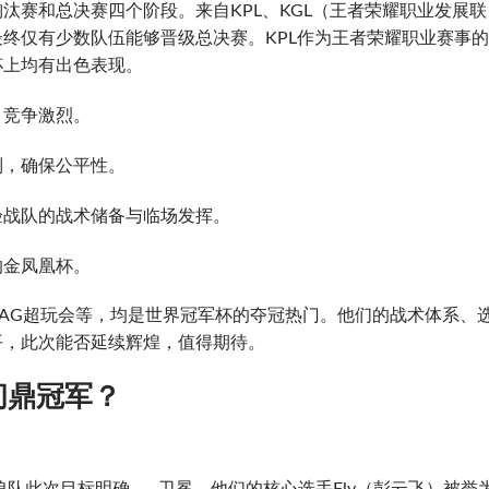
汰赛和总决赛四个阶段。来自KPL、KGL（王者荣耀职业发展联
终仅有少数队伍能够晋级总决赛。KPL作为王者荣耀职业赛事
杯上均有出色表现。
，竞争激烈。
制，确保公平性。
验战队的战术储备与临场发挥。
的金凤凰杯。
、成都AG超玩会等，均是世界冠军杯的夺冠热门。他们的战术体系、
平，此次能否延续辉煌，值得期待。
问鼎冠军？