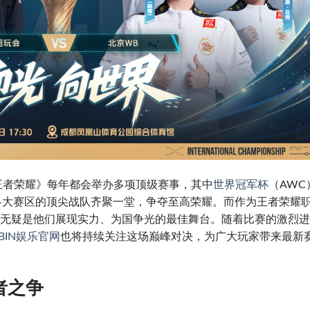
王者荣耀》每年都会举办多项顶级赛事，其中
世界冠军杯
（AWC
各大赛区的顶尖战队齐聚一堂，争夺至高荣耀。而作为王者荣耀
杯无疑是他们展现实力、为国争光的最佳舞台。随着比赛的激烈进
BIN娱乐官网
也将持续关注这场巅峰对决，为广大玩家带来最新
者之争