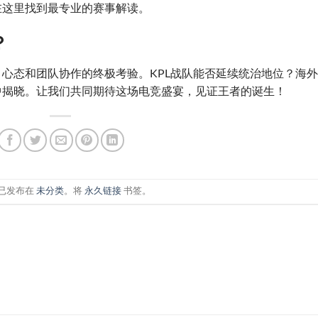
在这里找到最专业的赛事解读。
？
心态和团队协作的终极考验。KPL战队能否延续统治地位？海
中揭晓。让我们共同期待这场电竞盛宴，见证王者的诞生！
已发布在
未分类
。将
永久链接
书签。