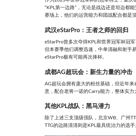
作为2023年世界冠军杯的冠军得主，重庆
“KPL第一边路”，无论是战边还是坦边
赛场上，他们的运营能力和团战配合都是
武汉eStarPro：王者之师的回归
eStarPro曾多次夺得KPL和世界冠
但本赛季他们调整迅速，中单清融和射手
eStarPro极有可能再次捧杯。
成都AG超玩会：新生力量的冲击
AG超玩会拥有庞大的粉丝基础，但近年来
意，配合老将一诺的Carry能力，整体
其他KPL战队：黑马潜力
除了上述三支顶级强队，北京WB、广州T
TTG的边路清清则是KPL最具统治力的选