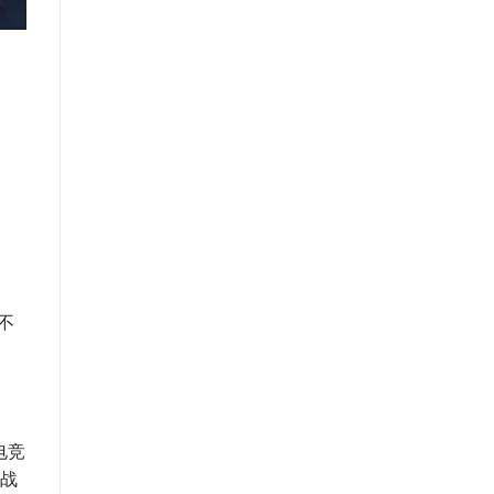
不
电竞
L战