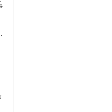
为
界
，
而
。