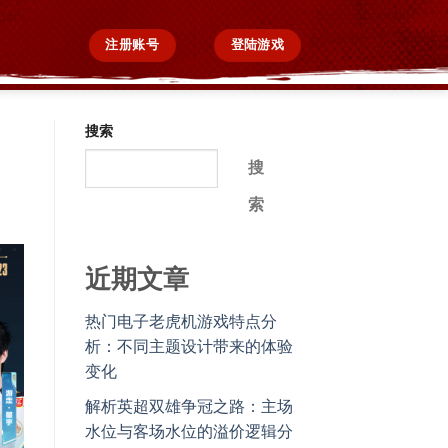
注册账号
登陆游戏
搜索
搜
索
近期文章
热门电子老虎机游戏特点分
析：不同主题设计带来的体验
变化
解析英超双雄争冠之路：主场
水位与客场水位的溢价逻辑分