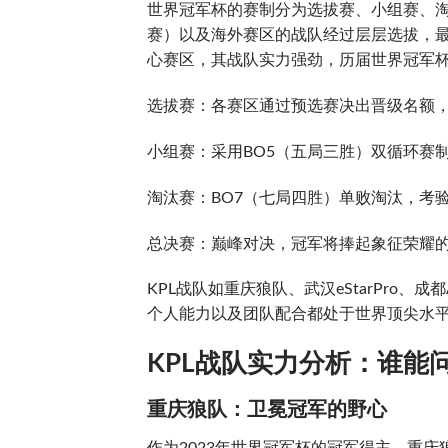
世界冠军杯的赛制分为选拔赛、小组赛、淘
赛）以及海外赛区的战队经过层层选拔，最
心赛区，其战队实力强劲，历届世界冠军
选拔赛：各赛区通过预选赛决出晋级名额
小组赛：采用BO5（五局三胜）双循环赛
淘汰赛：BO7（七局四胜）单败淘汰，考
总决赛：巅峰对决，冠军将捧起象征荣耀
KPL战队如重庆狼队、武汉eStarPro
个人能力以及团队配合都处于世界顶尖水
KPL战队实力分析：谁能
重庆狼队：卫冕冠军的野心