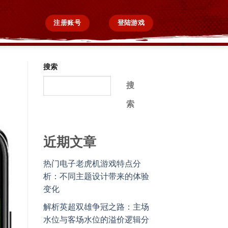
注册账号
登陆游戏
搜索
搜
索
近期文章
热门电子老虎机游戏特点分
析：不同主题设计带来的体验
变化
解析英超双雄争冠之路：主场
水位与客场水位的溢价逻辑分