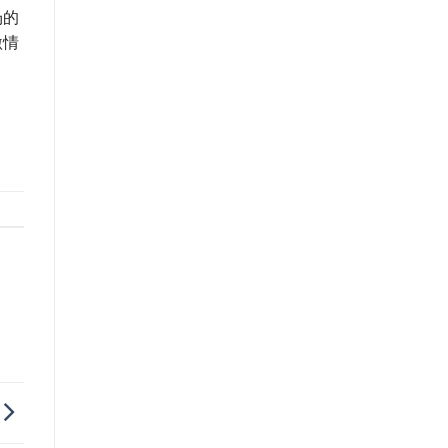
场的
激情