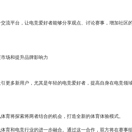
个交流平台，让电竞爱好者能够分享观点、讨论赛事，增加社区
展市场和提升品牌影响力
吸引更多新用户，尤其是年轻的电竞爱好者，提高自身在电竞领
讯体育将探索将两者结合的机会，打造全新的体育体验模式。
线体育和电竞行业的进一步融合。通过这一合作，双方将在赛事