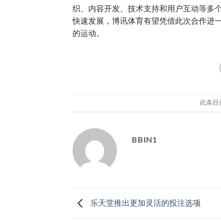
织、内容开发、技术支持和用户互动等多
快速发展，博讯体育有望凭借此次合作进
的运动。
此条目
BBIN1
乐天堂推出更加灵活的投注选项