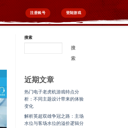
注册账号
登陆游戏
搜索
搜
索
近期文章
热门电子老虎机游戏特点分
析：不同主题设计带来的体验
变化
解析英超双雄争冠之路：主场
水位与客场水位的溢价逻辑分