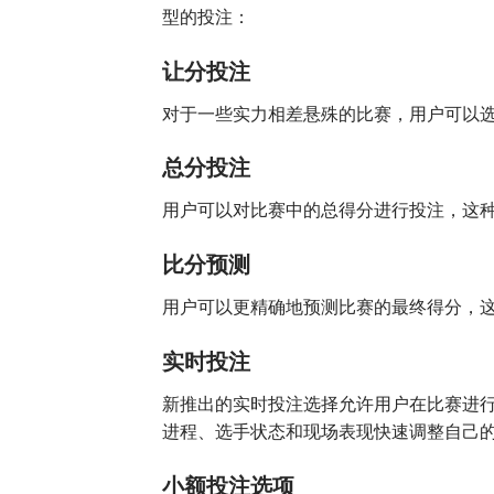
型的投注：
让分投注
对于一些实力相差悬殊的比赛，用户可以
总分投注
用户可以对比赛中的总得分进行投注，这
比分预测
用户可以更精确地预测比赛的最终得分，
实时投注
新推出的实时投注选择允许用户在比赛进
进程、选手状态和现场表现快速调整自己
小额投注选项