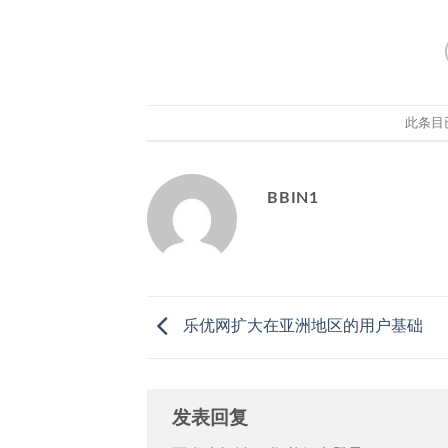
此条目
BBIN1
乐优网扩大在亚洲地区的用户基础
发表回复