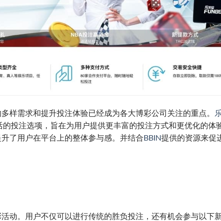
的多样需求和提升投注体验已经成为各大博彩公司关注的重点。
推出更加灵活的投注选项，旨在为用户提供更丰富的投注方式和更优化的体
提升了用户在平台上的整体参与感。并结合
BBIN
提供的资源来促
彩活动。用户不仅可以进行传统的胜负投注，还有机会参与以下