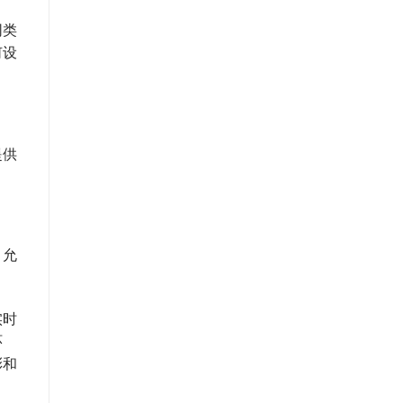
同类
何设
提供
，允
实时
环
彩和