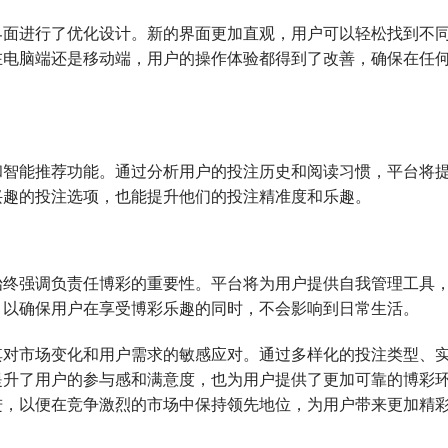
界面进行了优化设计。新的界面更加直观，用户可以轻松找到不
在电脑端还是移动端，用户的操作体验都得到了改善，确保在任
和智能推荐功能。通过分析用户的投注历史和阅读习惯，平台将
兴趣的投注选项，也能提升他们的投注精准度和乐趣。
始终强调负责任博彩的重要性。平台将为用户提供自我管理工具
，以确保用户在享受博彩乐趣的同时，不会影响到日常生活。
其对市场变化和用户需求的敏感应对。通过多样化的投注类型、
提升了用户的参与感和满意度，也为用户提供了更加可靠的博彩
进，以便在竞争激烈的市场中保持领先地位，为用户带来更加精