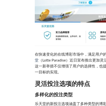
在快速变化的在线博彩市场中，满足用户
堂
（Lotte Paradise）近日宣布
这一新举措不仅增强了用户的选择性，也
一目标的实现。
灵活投注选项的特点
多样化的投注类型
乐天堂的新投注选项涵盖了多种类型的博