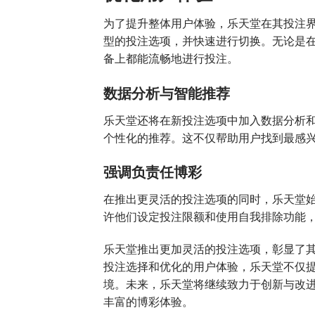
为了提升整体用户体验，乐天堂在其投注
型的投注选项，并快速进行切换。无论是
备上都能流畅地进行投注。
数据分析与智能推荐
乐天堂还将在新投注选项中加入数据分析
个性化的推荐。这不仅帮助用户找到最感
强调负责任博彩
在推出更灵活的投注选项的同时，乐天堂
许他们设定投注限额和使用自我排除功能
乐天堂推出更加灵活的投注选项，彰显了
投注选择和优化的用户体验，乐天堂不仅
境。未来，乐天堂将继续致力于创新与改
丰富的博彩体验。